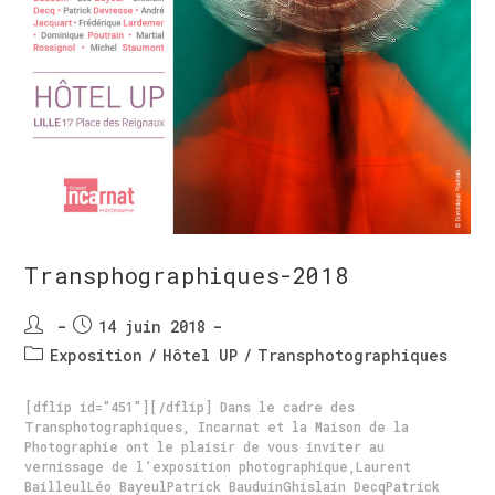
Transphographiques-2018
14 juin 2018
Exposition
/
Hôtel UP
/
Transphotographiques
[dflip id="451"][/dflip] Dans le cadre des
Transphotographiques, Incarnat et la Maison de la
Photographie ont le plaisir de vous inviter au
vernissage de l’exposition photographique,Laurent
BailleulLéo BayeulPatrick BauduinGhislain DecqPatrick