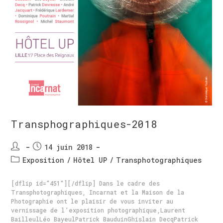
Transphographiques-2018
14 juin 2018
Exposition
/
Hôtel UP
/
Transphotographiques
[dflip id="451"][/dflip] Dans le cadre des
Transphotographiques, Incarnat et la Maison de la
Photographie ont le plaisir de vous inviter au
vernissage de l’exposition photographique,Laurent
BailleulLéo BayeulPatrick BauduinGhislain DecqPatrick