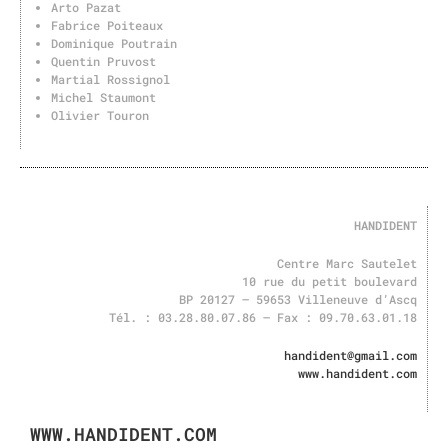
Arto Pazat
Fabrice Poiteaux
Dominique Poutrain
Quentin Pruvost
Martial Rossignol
Michel Staumont
Olivier Touron
HANDIDENT
Centre Marc Sautelet
10 rue du petit boulevard
BP 20127 – 59653 Villeneuve d’Ascq
Tél. : 03.28.80.07.86 – Fax : 09.70.63.01.18
handident@gmail.com
www.handident.com
WWW.HANDIDENT.COM