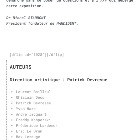
démarche sans se poser de questions et à l’APF qui héberge
cette exposition.
Dr Michel STAUMONT
Président fondateur de HANDIDENT.
[dflip id="1028"][/dflip]
AUTEURS
Direction artistique : Patrick Devresse
Laurent Bailleul
Ghislain Decq
Patrick Devresse
Yvon Haze
André Jacquart
Freddy Kasperski
Frédérique Lardemer
Eric Le Brun
Max Lerouge